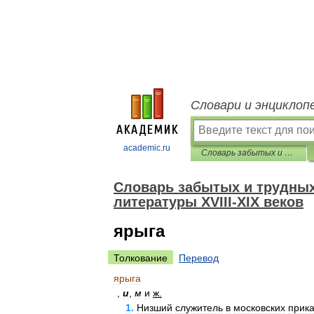
Словари и энциклоп
academic.ru
Словарь забытых и трудных слов из произведений русской литературы ХVIII-ХIХ веков
Словарь забытых и трудных
литературы ХVIII-ХIХ веков
ярыга
Толкование
Перевод
ярыга
,
и
,
м
и
ж
.
1
.
Низший
служитель
в
московских
прика