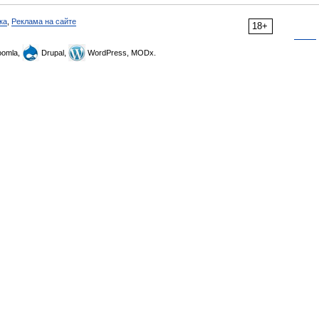
ка
,
Реклама на сайте
18+
omla,
Drupal,
WordPress, MODx.