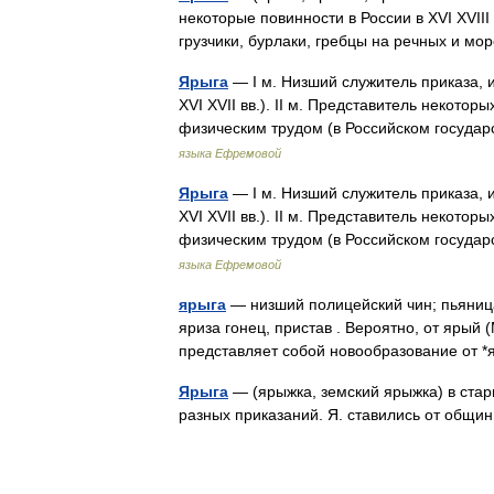
некоторые повинности в России в XVI XVI
грузчики, бурлаки, гребцы на речных и м
Ярыга
— I м. Низший служитель приказа,
XVI XVII вв.). II м. Представитель некот
физическим трудом (в Российском государс
языка Ефремовой
Ярыга
— I м. Низший служитель приказа,
XVI XVII вв.). II м. Представитель некот
физическим трудом (в Российском государс
языка Ефремовой
ярыга
— низший полицейский чин; пьяница,
яриза гонец, пристав . Вероятно, от ярый (
представляет собой новообразование от
Ярыга
— (ярыжка, земский ярыжка) в стар
разных приказаний. Я. ставились от общ