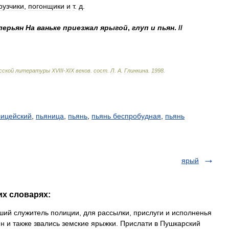
рузчики
,
погонщики
и
т
.
д
.
лерьян
На
ваньке
приезжал
ярыгой
,
глуп
и
пьян
. //
сской
литературы
ХVIII
-
ХIХ
веков
.
сост
.
Л
.
А
.
Глинкина
.
1998
.
лицейский
,
пьяница
,
пьянь
,
пьянь беспробудная
,
пьянь
ярый
их словарях:
ший служитель полиции, для рассылки, прислуги и исполненья
н и также звались земские ярыжки. Прислати в Пушкарский