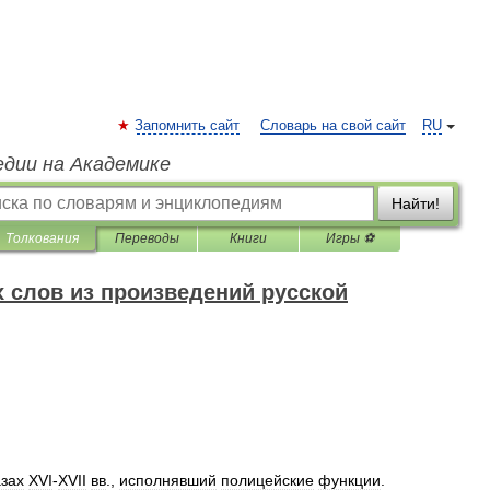
Запомнить сайт
Словарь на свой сайт
RU
едии на Академике
Найти!
Толкования
Переводы
Книги
Игры ⚽
 слов из произведений русской
зах
ХVI
-
XVII
вв
.,
исполнявший
полицейские
функции
.