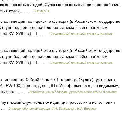
II веков ярыжных людей. Судовые ярыжные люди чернорабочие,
орских судах.… …
Википедия
 исполняющий полицейские функции (в Российском государстве
орых групп беднейшего населения, занимавшийся наёмным
тве XVI XVII вв.). III… …
Современный толковый словарь русского
 исполняющий полицейские функции (в Российском государстве
орых групп беднейшего населения, занимавшийся наёмным
тве XVI XVII вв.). III… …
Современный толковый словарь русского
 мошенник; бойкий человек 1, олонецк. (Кулик.), укр. ярига,
Мi. ЕW 100; Горяев, Доп. I, 61). Укр. форма на з , по видимому,
 *ярыжька.… …
Этимологический словарь русского языка Макса Фасмера
ину низший служитель полиции, для рассылки и исполнения
ин …
Энциклопедический словарь Ф.А. Брокгауза и И.А. Ефрона