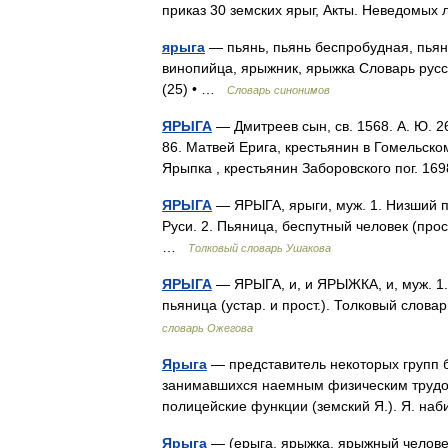
приказ 30 земских ярыг, Акты. Неведом
ярыга
— пьянь, пьянь беспробудная, пьянь
винопийца, ярыжник, ярыжка Словарь русск
(25) • …
Словарь синонимов
ЯРЫГА
— Дмитреев сын, св. 1568. А. Ю. 26
86. Матвей Ерига, крестьянин в Гомельском
Ярыпка , крестьянин Заборовского пог. 169
ЯРЫГА
— ЯРЫГА, ярыги, муж. 1. Низший по
Руси. 2. Пьяница, беспутный человек (прос
…
Толковый словарь Ушакова
ЯРЫГА
— ЯРЫГА, и, и ЯРЫЖКА, и, муж. 1. 
пьяница (устар. и прост.). Толковый слов
словарь Ожегова
Ярыга
— представитель некоторых групп бе
занимавшихся наемным физическим трудом
полицейские функции (земский Я.). Я. 
Ярыга
— (ерыга, ярыжка, ярыжный челове