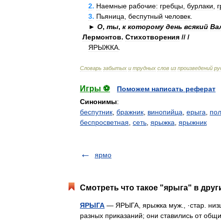
2
.
Наемные
рабочие:
гребцы
,
бурлаки
,
г
3
.
Пьяница
,
беспутный
человек
.
►
О
,
ты
,
к
которому
день
всякий
Ва
Лермонтов
.
Стихотворения
// /
ЯРЫЖКА
.
Словарь
забытых
и
трудных
слов
из
произведений
ру
Игры ⚽
Поможем написать реферат
Синонимы
:
беспутник
,
бражник
,
винопийца
,
ерыга
,
по
беспросветная
,
сеть
,
ярыжка
,
ярыжник
ярмо
Смотреть что такое "ярыга" в друг
ЯРЫГА
— ЯРЫГА, ярыжка муж., ·стар. низ
разных приказаний; они ставились от общи