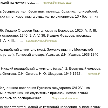
ых людей на кружечном… …
Толковый словарь Даля
 беспросветная, беспутник, пьяница, бражник, полицейский,
их синонимов. ярыга сущ., кол во синонимов: 13 • беспутник
5. Ивашко Ондреев Ярыга, казак из Березова. 1620. А. И. III,
 старостве. 1640. З. А. V, 38. Ивашко Федоров, прозвище
8. А. К. III,… …
Биографический словарь
лицейский служитель (ист.). Земские ярыги в Московской
т. устар.). Толковый словарь Ушакова. Д.Н. Ушаков. 1935 1940
Низший полицейский служитель (стар.). 2. Беспутный человек,
арь Ожегова. С.И. Ожегов, Н.Ю. Шведова. 1949 1992 …
Толковый
днейшего населения Русского государства XVI XVIII вв.,
, а также низший служитель в приказах, исполнявший
набирались по распоряжению… …
Энциклопедия права
к) представитель одной из категорий населения, выполнявших